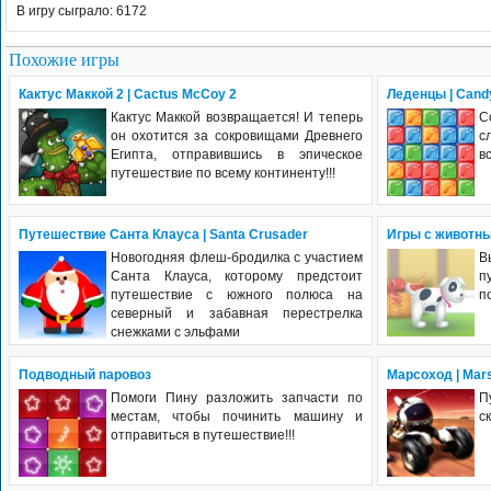
В игру сыграло: 6172
Похожие игры
Кактус Маккой 2 | Cactus McCoy 2
Леденцы | Cand
Кактус Маккой возвращается! И теперь
С
он охотится за сокровищами Древнего
с
Египта, отправившись в эпическое
в
путешествие по всему континенту!!!
Путешествие Санта Клауса | Santa Crusader
Игры с животным
Новогодняя флеш-бродилка с участием
В
Санта Клауса, которому предстоит
п
путешествие с южного полюса на
п
северный и забавная перестрелка
снежками с эльфами
Подводный паровоз
Марсоход | Mar
Помоги Пину разложить запчасти по
П
местам, чтобы починить машину и
с
отправиться в путешествие!!!