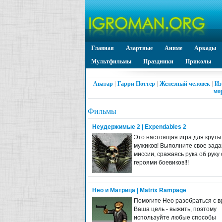
Главная
Азартные
Аниме
Аркады
Мультфильмы
Праздники
Приколы
Аватар
|
Гарри Поттер
|
Железный человек
|
Из
мо
Фильмы
Неудержимые 2 | Expendables 2
Это настоящая игра для круты
мужиков! Выполните свое зада
миссии, сражаясь рука об руку 
героями боевиков!!!
Нео и Матрица | Matrix Rampage
Помогите Нео разобраться с в
Ваша цель - выжить, поэтому
используйте любые способы