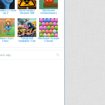
айся 2 | Give
Катастрофа |
Школьные
Up 2
Disaster Will
головоломки |
абеги | Gym
Городской
Мыльные пузыри
Class
траффик | City
| Cloudy