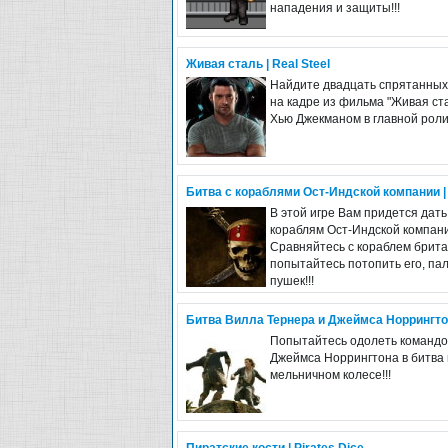
нападения и защиты!!!
Живая сталь | Real Steel
Найдите двадцать спрятанных
на кадре из фильма "Живая ста
Хью Джекманом в главной роли!
Битва с кораблями Ост-Индской компании |
В этой игре Вам придется дать
кораблям Ост-Индской компан
Сравняйтесь с кораблем брита
попытайтесь потопить его, пал
пушек!!!
Битва Вилла Тернера и Джеймса Норрингто
Попытайтесь одолеть команд
Джеймса Норрингтона в битва
мельничном колесе!!!