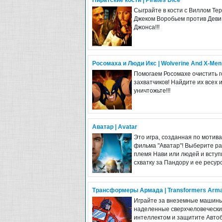
Пиратские кости | Pirates Dice
Сыграйте в кости с Виллом Те
Джеком Воробьем против Деви
Джонса!!!
Росомаха и Люди Икс | Wolverine And X-Men
Помогаем Росомахе очистить г
захватчиков! Найдите их всех 
уничтожьте!!!
Аватар | Avatar
Это игра, созданная по мотив
фильма "Аватар"! Выберите ра
племя Нави или людей и вступ
схватку за Пандору и ее ресурс
Трансформеры Армада | Transformers Arm
Играйте за внеземные машины
наделенные сверхчеловеческ
интеллектом и защитите Автоб