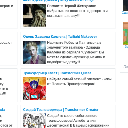
Месть Деви Джонса | Devy Jones Revenge
рнером и
Помогите Черной Жемчужине
выбраться из опасного водоворота и
Сдав
остаться на плаву!!!
Одень Эдварда Каллена | Twilight Makeover
ород от
Нарядите Роберта Паттинсона в
З
и
знаменитого вампира - Эдварда
Каллена из сериала "Сумерки"! Вы
можете сделать прическу, макияж и
подобрать одежду!!!
Трансформер Квест | Transformer Quest
ам
Найдите самый важный элемент - ключ
су -
от Планеты Трансформеров!
ите в
ы!!!
ada
Создай Трансформера | Transformer Creator
,
Создайте своего собственного
им
трансформера! Автобота или
отов от
Десептикона! В Вашем распоряжении