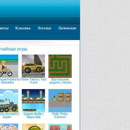
весты
Классика
Леталки
Логические
учайные игры
оцикл-ракета
Гонки Такси | Taxi
Брутальная
| Motobike
Truck
защита | Shock
ер грузовик |
Шарик Майя |
Rolly Polys
Super
Maya Ball
Cannon