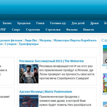
Бизнес
Бродилки
Гонки
Готовим еду
Для детей
Драки
К
РПГ
Спорт
Стратегии
Стрелялки
Фильмы
Новости
Сл
 разных фильмов
|
Люди Икс
|
Матрица
|
Мушкетеры
Пираты Карибского
ря
|
Сумерки
|
Трансформеры
Росомаха: Бессмертный 2013 | The Wolverine
Мот
х
Росомаха возвращается! И на этот раз
ние в
его приключения пройдут в Японии, где
с
Логан проверит на прочность свои когти
против меча Серебряного Самурая!
Адская Матрица | Matrix Pademonium
Суп
рагами!
Приключенческая бродилка с
элементами драки, в которой Вам
нужно будет помочь Нео разобраться