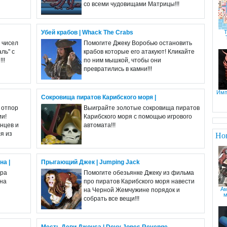
со всеми чудовищами Матрицы!!!
Убей крабов | Whack The Crabs
Т
 чисел
Помогите Джеку Воробью остановить
ль" с
крабов которые его атакуют! Кликайте
!!
по ним мышкой, чтобы они
превратились в камни!!!
Имп
Сокровища пиратов Карибского моря |
 отпор
Выиграйте золотые сокровища пиратов
ии!
Карибского моря с помощью игрового
нцев и
автомата!!!
я из
Но
на |
Прыгающий Джек | Jumping Jack
ора
Помогите обезьянке Джеку из фильма
 на
про пиратов Карибского моря навести
Ам
на Черной Жемчужине порядок и
м
собрать все вещи!!!