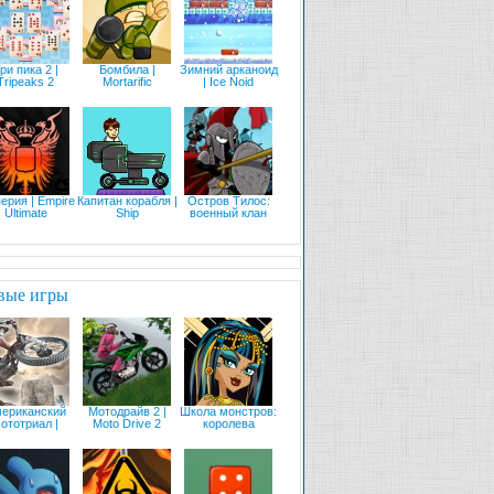
ри пика 2 |
Бомбила |
Зимний арканоид
Tripeaks 2
Mortarific
| Ice Noid
ерия | Empire
Капитан корабля |
Остров Тилос:
Ultimate
Ship
военный клан
вые игры
ериканский
Мотодрайв 2 |
Школа монстров:
ототриал |
Moto Drive 2
королева