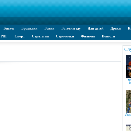
Бизнес
Бродилки
Гонки
Готовим еду
Для детей
Драки
К
РПГ
Спорт
Стратегии
Стрелялки
Фильмы
Новости
Сл
Де
м
Люд