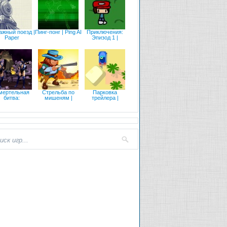
жный поезд |
Пинг-понг | Ping AI
Приключения:
Paper
Эпизод 1 |
мертельная
Стрельба по
Парковка
битва:
мишеням |
трейлера |