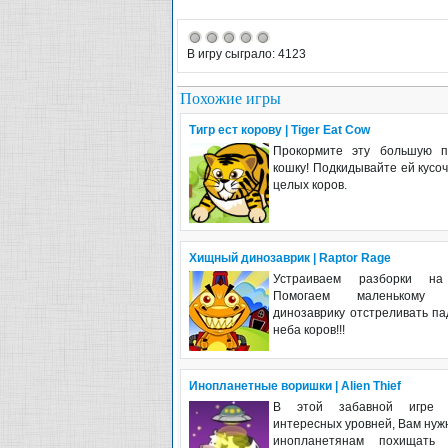
В игру сыграло: 4123
Похожие игры
Тигр ест корову | Tiger Eat Cow
Прокормите эту большую п
кошку! Подкидывайте ей кусоч
целых коров.
Хищный динозаврик | Raptor Rage
Устраиваем разборки на
Помогаем маленькому 
динозаврику отстреливать п
неба коров!!!
Инопланетные воришки | Alien Thief
В этой забавной игре 
интересных уровней, Вам нуж
инопланетянам похищать