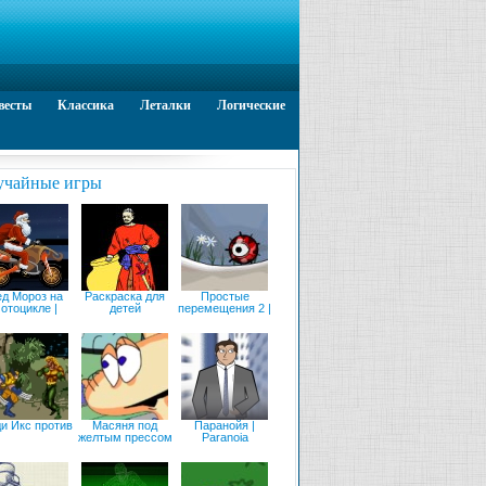
весты
Классика
Леталки
Логические
учайные игры
д Мороз на
Раскраска для
Простые
отоцикле |
детей
перемещения 2 |
и Икс против
Масяня под
Паранойя |
желтым прессом
Paranoia