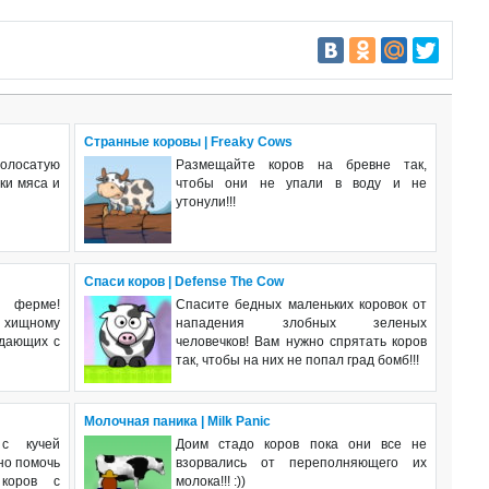
Странные коровы | Freaky Cows
олосатую
Размещайте коров на бревне так,
ки мяса и
чтобы они не упали в воду и не
утонули!!!
Спаси коров | Defense The Cow
 ферме!
Спасите бедных маленьких коровок от
хищному
нападения злобных зеленых
адающих с
человечков! Вам нужно спрятать коров
так, чтобы на них не попал град бомб!!!
Молочная паника | Milk Panic
с кучей
Доим стадо коров пока они все не
но помочь
взорвались от переполняющего их
 коров с
молока!!! :))