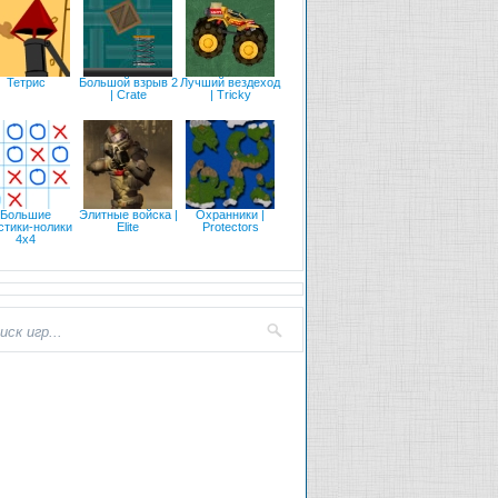
Тетрис
Большой взрыв 2
Лучший вездеход
| Crate
| Tricky
Большие
Элитные войска |
Охранники |
стики-нолики
Elite
Protectors
4х4