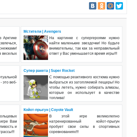
Мстители | Avengers
в Арктике
На картинке с супергероями нужно
лечься,
найти маленькие звездочки! Но будьте
ежками!
внимательны, так как за неправильный
в веселых
ответ у Вас уменьшается время игры!!!
Супер ракета | Super Rocket
уальной
С помощью реактивного костюма нужно
- это веб-
выбраться из затопляемой пещеры! Но
чтобы лететь, нужно собирать алмазы,
которые он использует в качестве
топлива!
Койот-прыгун | Сoyote Vault
ольцевых
В этой игре великолепно
 игре Вам
натренированный койот-прыгун
ливость и
пробует свои силы в спортивных
трассы!!!
соревнованиях!!!