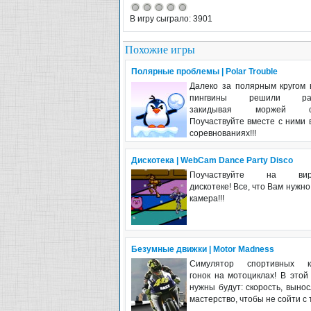
В игру сыграло: 3901
Похожие игры
Полярные проблемы | Polar Trouble
Далеко за полярным кругом 
пингвины решили разв
закидывая моржей сн
Поучаствуйте вместе с ними 
соревнованиях!!!
Дискотека | WebCam Dance Party Disco
Поучаствуйте на вирт
дискотеке! Все, что Вам нужно 
камера!!!
Безумные движки | Motor Madness
Симулятор спортивных к
гонок на мотоциклах! В этой
нужны будут: скорость, вынос
мастерство, чтобы не сойти с 