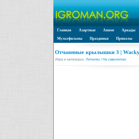
Главная
Азартные
Аниме
Аркады
Мультфильмы
Праздники
Приколы
Отчаянные крылышки 3 | Wacky
Игра в категории:
Леталки
/
На самолетах