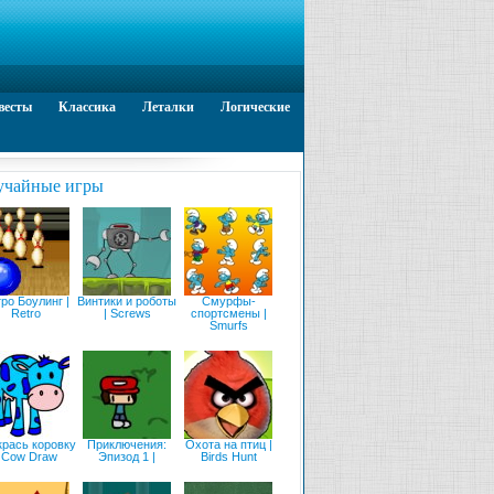
весты
Классика
Леталки
Логические
учайные игры
ро Боулинг |
Винтики и роботы
Смурфы-
Retro
| Screws
спортсмены |
Smurfs
крась коровку
Приключения:
Охота на птиц |
| Cow Draw
Эпизод 1 |
Birds Hunt