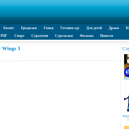
Бизнес
Бродилки
Гонки
Готовим еду
Для детей
Драки
К
РПГ
Спорт
Стратегии
Стрелялки
Фильмы
Новости
 Wings 3
Сл
Рет
Рас