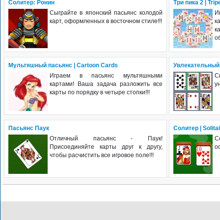
Солитер: Ронин
Три пика 2 | Tri
Сыграйте в японский пасьянс колодой
И
карт, оформленных в восточном стиле!!!
к
к
о
Мультяшный пасьянс | Cartoon Cards
Увлекательный п
Играем в пасьянс мультяшными
С
картами! Ваша задача разложить все
у
карты по порядку в четыре стопки!!!
Пасьянс Паук
Солитер | Solita
Отличный пасьянс - Паук!
С
Присоединяйте карты друг к другу,
о
чтобы расчистить все игровое поле!!!