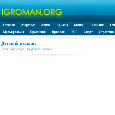
Главная
Азартные
Аниме
Аркады
Бизнес
Бродилки
Го
Мультфильмы
Праздники
Приколы
РПГ
Спорт
Стратегии
Детский пасьянс
Игра в категории:
Азартные
/
Карты