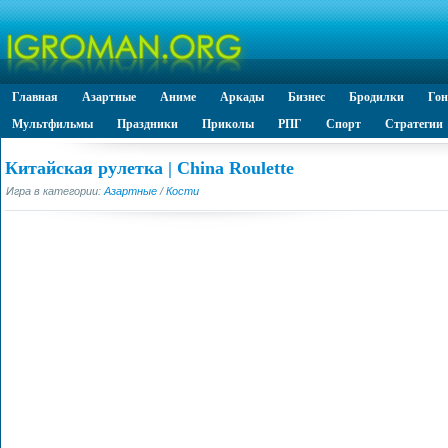
Главная
Азартные
Аниме
Аркады
Бизнес
Бродилки
Го
Мультфильмы
Праздники
Приколы
РПГ
Спорт
Стратегии
Китайская рулетка | China Roulette
Игра в категории:
Азартные
/
Кости