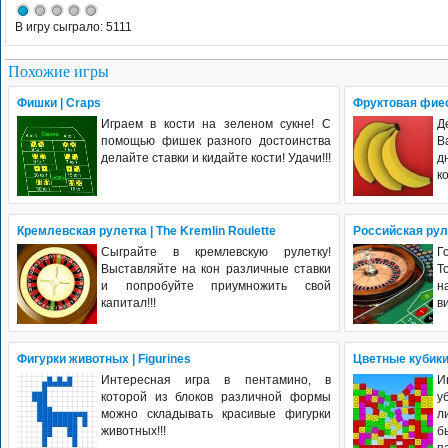
В игру сыграло: 5111
Похожие игры
Фишки | Craps
Фруктовая фиест
Играем в кости на зеленом сукне! С
Д
помощью фишек разного достоинства
В
делайте ставки и кидайте кости! Удачи!!!
д
к
Кремлевская рулетка | The Kremlin Roulette
Российская руле
Сыграйте в кремлевскую рулетку!
Г
Выставляйте на кон различные ставки
Т
и попробуйте приумножить свой
н
капитал!!!
в
Фигурки животных | Figurines
Цветные кубики 
Интересная игра в пентамино, в
И
которой из блоков различной формы
у
можно складывать красивые фигурки
л
животных!!!
б
па