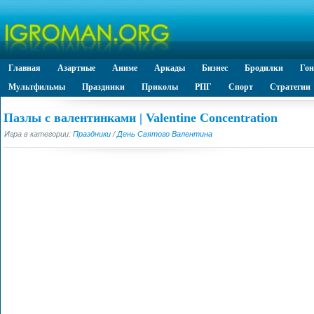
Главная
Азартные
Аниме
Аркады
Бизнес
Бродилки
Го
Мультфильмы
Праздники
Приколы
РПГ
Спорт
Стратегии
Пазлы с валентинками | Valentine Concentration
Игра в категории:
Праздники
/
День Святого Валентина