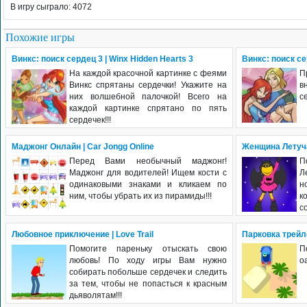
В игру сыграло: 4072
Похожие игры
Винкс: поиск сердец 3 | Winx Hidden Hearts 3
Винкс: поиск се
На каждой красочной картинке с феями
П
Винкс спрятаны сердечки! Укажите на
в
них волшебной палочкой! Всего на
с
каждой картинке спрятано по пять
сердечек!!!
Маджонг Онлайн | Car Jongg Online
Женщина Летуч
Перед Вами необычный маджонг!
П
Маджонг для водителей! Ищем кости с
Л
одинаковыми знаками и кликаем по
н
ним, чтобы убрать их из пирамиды!!!
к
с
Любовное приключение | Love Trail
Парковка трейлер
Помогите пареньку отыскать свою
П
любовь! По ходу игры Вам нужно
о
собирать побольше сердечек и следить
за тем, чтобы не попасться к красным
дьяволятам!!!