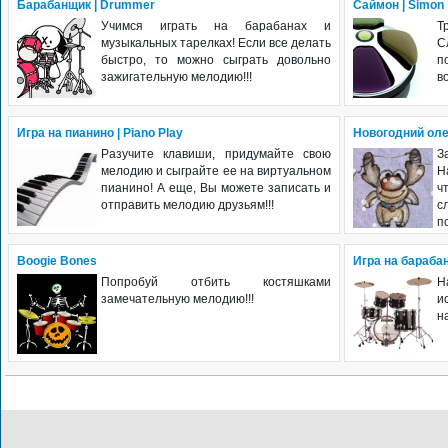
Барабанщик | Drummer
Саймон | Simon
Учимся играть на барабанах и
Т
музыкальных тарелках! Если все делать
С
быстро, то можно сыграть довольно
п
зажигательную мелодию!!!
в
Игра на пианино | Piano Play
Новогодний олен
Разучите клавиши, придумайте свою
З
мелодию и сыграйте ее на виртуальном
Н
пианино! А еще, Вы можете записать и
ч
отправить мелодию друзьям!!!
с
п
Boogie Bones
Игра на барабан
Попробуй отбить костяшками
Н
замечательную мелодию!!!
и
н