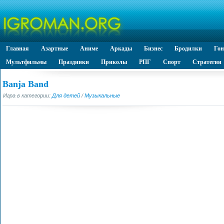
Главная
Азартные
Аниме
Аркады
Бизнес
Бродилки
Го
Мультфильмы
Праздники
Приколы
РПГ
Спорт
Стратегии
Banja Band
Игра в категории:
Для детей
/
Музыкальные