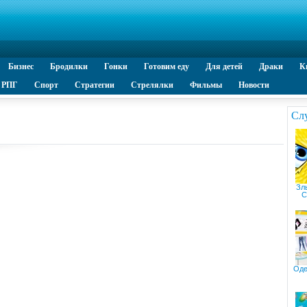
Бизнес
Бродилки
Гонки
Готовим еду
Для детей
Драки
К
РПГ
Спорт
Стратегии
Стрелялки
Фильмы
Новости
Сл
Зл
C
Оде