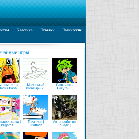
весты
Классика
Леталки
Логические
учайные игры
ые цыплята |
Маленький
Раскраска
hicks Bash
богатырь 2 |
Бакуган |
валки звезд |
Триатлон |
Автопробег по
Brightes
Triathlon
Канаде |