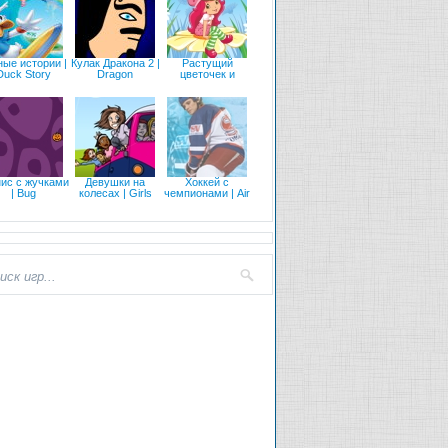
ные истории |
Кулак Дракона 2 |
Растущий
Duck Story
Dragon
цветочек и
ис с жучками
Девушки на
Хоккей с
| Bug
колесах | Girls
чемпионами | Air