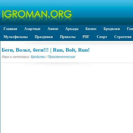
Главная
Азартные
Аниме
Аркады
Бизнес
Бродилки
Го
Мультфильмы
Праздники
Приколы
РПГ
Спорт
Стратегии
Беги, Вольт, беги!!! | Run, Bolt, Run!
Игра в категории:
Бродилки
/
Приключенческие