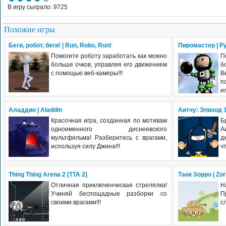
В игру сыграло: 9725
Похожие игры
Беги, робот, беги! | Run, Robo, Run!
Пиромастер | P
Помогите роботу заработать как можно
П
больше очков, управляя его движением
б
с помощью веб-камеры!!!
В
п
и
Аладдин | Aladdin
Аитчу: Эпизод 1
Красочная игра, созданная по мотивам
Б
одноименного диснеевского
А
мультфильма! Разберитесь с врагами,
д
используя силу Джина!!!
ч
Thing Thing Arena 2 [TTA 2]
Танк Зорро | Zor
Отличная приключенческая стрелялка!
Н
Учиняй беспощадные разборки со
П
своими врагами!!!
с