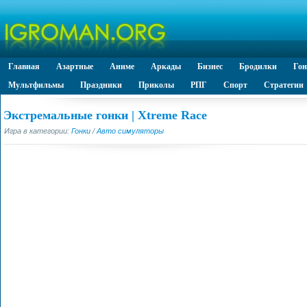
Главная
Азартные
Аниме
Аркады
Бизнес
Бродилки
Го
Мультфильмы
Праздники
Приколы
РПГ
Спорт
Стратегии
Экстремальные гонки | Xtreme Race
Игра в категории:
Гонки
/
Авто симуляторы