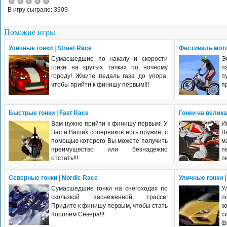
В игру сыграло: 3909
Похожие игры
Уличные гонки | Street Race
Фестиваль мотот
Сумасшедшие по накалу и скорости
Э
гонки на крутых тачках по ночному
п
городу! Жмите педаль газа до упора,
п
чтобы прийти к финишу первым!!!
п
Быстрые гонки | Fast Race
Гонки на велика
Вам нужно прийти к финишу первым! У
И
Вас и Ваших соперников есть оружие, с
В
помощью которого Вы можете получить
м
преимущество или безнадежно
п
отстать!!!
п
Северные гонки | Nordic Race
Уличные гонки | 
Сумасшедшие гонки на снегоходах по
У
скользкой заснеженной трассе!
п
Придите к финишу первым, чтобы стать
к
Королем Севера!!!
с
ф