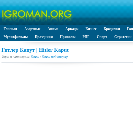
Главная
Азартные
Аниме
Аркады
Бизнес
Бродилки
Го
Мультфильмы
Праздники
Приколы
РПГ
Спорт
Стратегии
Гитлер Капут | Hitler Kaput
Игра в категории:
Гонки
/
Гонки вид сверху