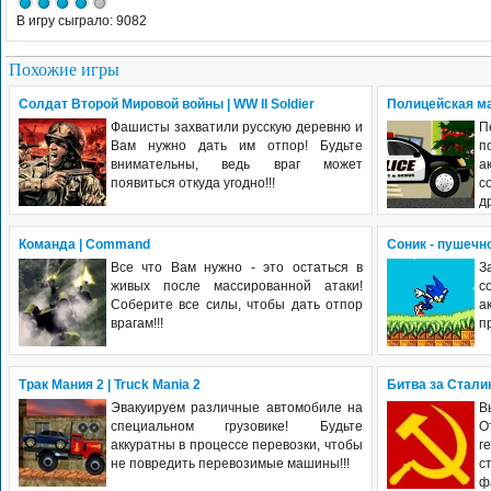
В игру сыграло: 9082
Похожие игры
Солдат Второй Мировой войны | WW II Soldier
Полицейская маш
Фашисты захватили русскую деревню и
П
Вам нужно дать им отпор! Будьте
п
внимательны, ведь враг может
а
появиться откуда угодно!!!
с
др
Команда | Command
Соник - пушечн
Все что Вам нужно - это остаться в
З
живых после массированной атаки!
с
Соберите все силы, чтобы дать отпор
а
врагам!!!
п
Трак Мания 2 | Truck Mania 2
Битва за Сталинг
Эвакуируем различные автомобиле на
В
специальном грузовике! Будьте
О
аккуратны в процессе перевозки, чтобы
г
не повредить перевозимые машины!!!
с
ф