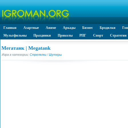
Главная
Азартные
Аниме
Аркады
Бизнес
Бродилки
Го
Мультфильмы
Праздники
Приколы
РПГ
Спорт
Стратегии
Мегатанк | Megatank
Игра в категории:
Стрелялки
/
Шутеры