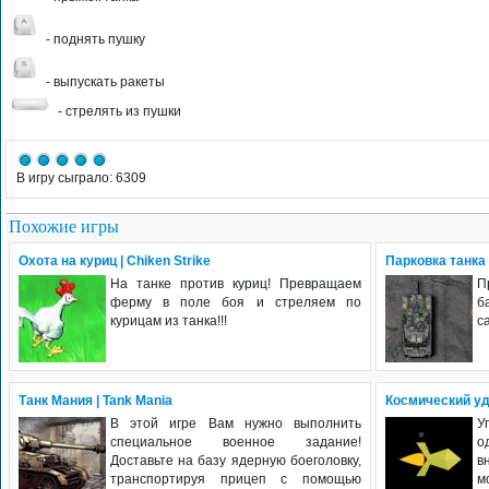
- поднять пушку
- выпускать ракеты
- стрелять из пушки
В игру сыграло: 6309
Похожие игры
Охота на куриц | Chiken Strike
Парковка танка 
На танке против куриц! Превращаем
П
ферму в поле боя и стреляем по
б
курицам из танка!!!
са
Танк Мания | Tank Mania
Космический уда
В этой игре Вам нужно выполнить
У
специальное военное задание!
о
Доставьте на базу ядерную боеголовку,
в
транспортируя прицеп с помощью
м