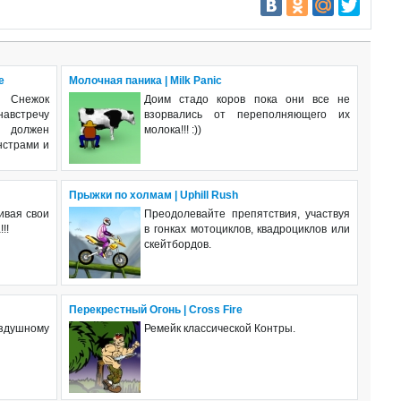
e
Молочная паника | Milk Panic
 Снежок
Доим стадо коров пока они все не
стречу
взорвались от переполняющего их
должен
молока!!! :))
нстрами и
Прыжки по холмам | Uphill Rush
ивая свои
Преодолевайте препятствия, участвуя
!!
в гонках мотоциклов, квадроциклов или
скейтбордов.
Перекрестный Огонь | Cross Fire
оздушному
Ремейк классической Контры.