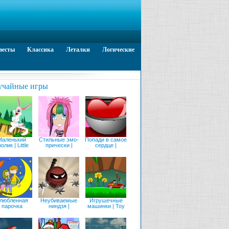
весты
Классика
Леталки
Логические
учайные игры
Маленький
Стильные эмо-
Попади в самое
олик | Little
прически |
сердце |
любленная
Неубиваемые
Игрушечные
парочка
ниндзя |
машинки | Toy