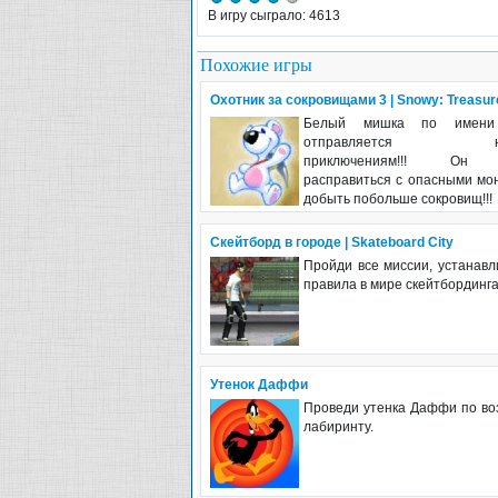
В игру сыграло: 4613
Похожие игры
Охотник за сокровищами 3 | Snowy: Treasur
Белый мишка по имени
отправляется нав
приключениям!!! Он 
расправиться с опасными мо
добыть побольше сокровищ!!!
Cкейтборд в городе | Skateboard City
Пройди все миссии, устанавл
правила в мире скейтбординга!
Утенок Даффи
Проведи утенка Даффи по в
лабиринту.