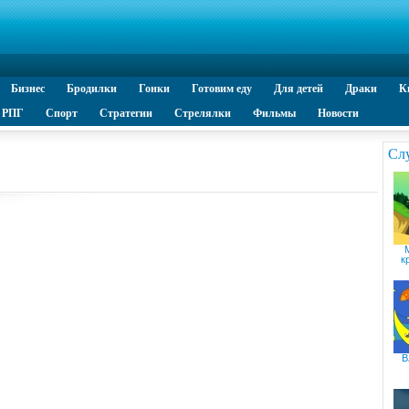
Бизнес
Бродилки
Гонки
Готовим еду
Для детей
Драки
К
РПГ
Спорт
Стратегии
Стрелялки
Фильмы
Новости
Сл
кр
В