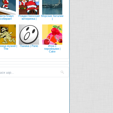
анта Клаус
Рождественская
Морские баталии
собирает
вечеринка |
|
бница мумий |
Паника | Panic
Игра с
The
пирожными |
Cake