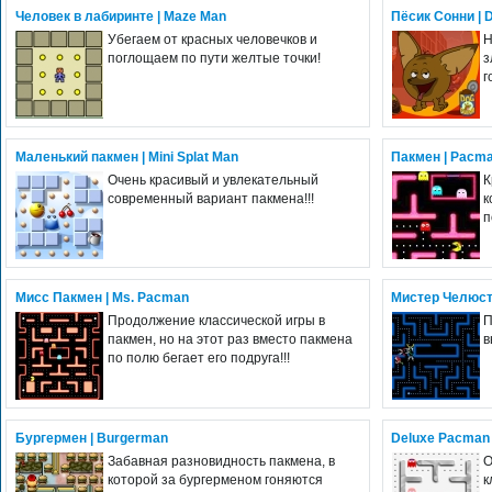
Человек в лабиринте | Maze Man
Пёсик Сонни | 
Убегаем от красных человечков и
Н
поглощаем по пути желтые точки!
з
г
Маленький пакмен | Mini Splat Man
Пакмен | Pacm
Очень красивый и увлекательный
К
современный вариант пакмена!!!
к
п
Мисс Пакмен | Ms. Pacman
Мистер Челюсть
Продолжение классической игры в
П
пакмен, но на этот раз вместо пакмена
в
по полю бегает его подруга!!!
Бургермен | Burgerman
Deluxe Pacman
Забавная разновидность пакмена, в
О
которой за бургерменом гоняются
к