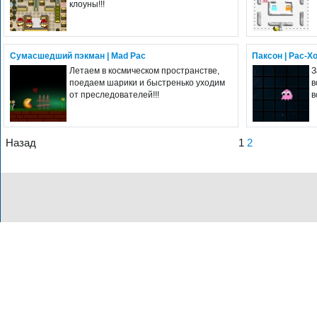
клоуны!!!
Сумасшедший пэкман | Mad Pac
Паксон | Pac-X
Летаем в космическом пространстве,
З
поедаем шарики и быстренько уходим
в
от преследователей!!!
в
Назад
1
2