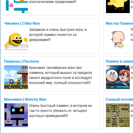
классическими правилами!!!
п
о
Чикомен | Chiko Man
Мистер Пакмен 
Забавная и очень быстрая игра, в
П
которой пакмен гоняется за
п
девушками!!!
г
Пакмены | Pacmens
Пакмен в замк
Красивая трехмерная игра про
О
пакмена, который вышел за предела
з
своего квадратного поля и исследует
о
японский мир, полный опасностей!!!
Манчимен | Munchy Man
Сонный человек
Очень быстрый пакмен, в котором не
И
так-то просто убежать от четырех
ш
шустрых приведений!!!
п