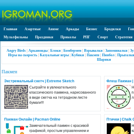
Главная
Азартные
Аниме
Аркады
Бизнес
Бродилки
Го
Мультфильмы
Праздники
Приколы
РПГ
Спорт
Стратегии
Angry Birds
|
Арканоиды
|
Блоки
|
Бомбермен
|
Взрывалки
|
Запоминалки
|
Зу
Игры на скорость
|
Казуальные игры
|
Кубики
|
Пакмен
|
Пинбол
|
Прыгалк
Шарики
Пакмен
Экстремальный скетч | Extreme Sketch
Флеш Пакман |
Сыграйте в увлекательного
Н
классического пакмена, нарисованного
п
в виде скетча на тетрадном листе
л
бумаги!!!
Пакман Онлайн | Pacman Online
Птички | Chalk
Замечательный пакмен с красивой
Н
графикой, простым управлением и
к