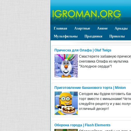
Главная
Азартные
Аниме
Аркады
Мультфильмы
Праздники
Приколы
Прическа для Олафа | Olaf Twigs
Смастерите забавную прическ
снеговика Олафа из мультика
"Холодное сердце"!
Приготовление бананового торта | Minion
Сегодня мы будем готовить б
торт вместе с миньонами! Четк
следуйте рецепту и у вас полу
отличный десерт!
Оборона города | Flash Elements