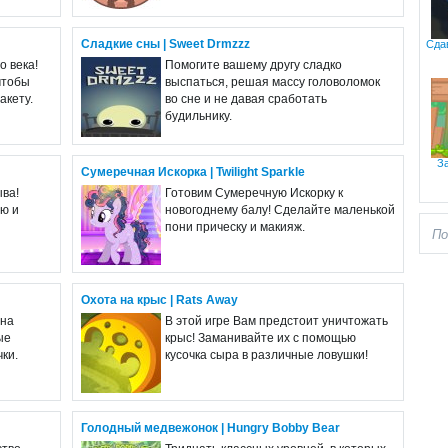
Сладкие сны | Sweet Drmzzz
Сдав
о века!
Помогите вашему другу сладко
чтобы
выспаться, решая массу головоломок
акету.
во сне и не давая сработать
будильнику.
З
Сумеречная Искорка | Twilight Sparkle
ва!
Готовим Сумеречную Искорку к
ю и
новогоднему балу! Сделайте маленькой
пони прическу и макияж.
Охота на крыс | Rats Away
 на
В этой игре Вам предстоит уничтожать
ые
крыс! Заманивайте их с помощью
ки.
кусочка сыра в различные ловушки!
Голодный медвежонок | Hungry Bobby Bear