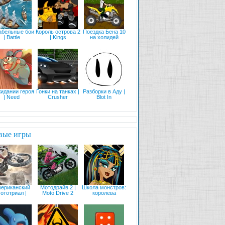
абельные бои
Король острова 2
Поездка Бена 10
| Battle
| Kings
на холидей
жидании героя
Гонки на танках |
Разборки в Аду |
| Need
Crusher
Blot In
вые игры
ериканский
Мотодрайв 2 |
Школа монстров:
ототриал |
Moto Drive 2
королева