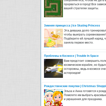
Обороняйтесь, чтобы не дать 
прорваться в город! Все зависи
вашей стратегии защиты.
Зимняя принцесса | Ice Skating Princess
Эта девушка долго тренировал
чтобы выиграть соревнование!
Подберите ей лучший наряд, 
заняла первое место.
Проблемы в Космосе | Trouble In Space
Вам предстоит совершить пол
космическом корабле, но будьт
осторожны, ведь в космосе оче
астероидов!
Рождественские покупки | Christmas Shopp
Эльза и Анна готовятся к рожд
Помогите им выбрать красивы
и украшения для праздника.