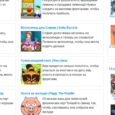
врагам
Попробуйте разбогатеть, выращивая
т от
лимоны и продавая лимонад! Нужно
следить за многими факторами, чтобы
получить прибыль.
Кор
Велосипед для Софии | Sofia Bycicle
ась,
София долго вчера каталась на
велосипеде и теперь он сломался!
чтобы она
Почините велосипед, чтобы она могла
ездить дальше.
В о
Сумасшедший енот | Raccbeat
ет на
Вам придется сильно попотеть, чтобы
Но
е
угнаться за енотом и на дать ему
нь много
упасть в пропасть в погоне за
фруктами.
ing
Охота на желуди | Piggy The Puddle
Ам
м
еству!
Отличная игра для любителей
е игрушки
физических игр! Толкайте свинку так,
чтобы скатившись она собрала все
желуди.