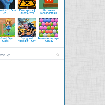
айся 2 | Give
Катастрофа |
Школьные
Up 2
Disaster Will
головоломки |
абеги | Gym
Городской
Мыльные пузыри
Class
траффик | City
| Cloudy