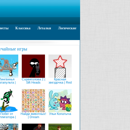
весты
Классика
Леталки
Логические
учайные игры
Пингвинья
Сорвиголова 2 |
Красная
атапульта |
Sift Heads
звездочка | Red
Побег от
Найди животных!
Ульи Копатыча
ллигатора |
| Dream