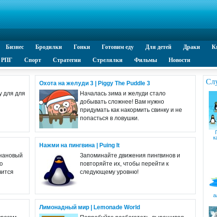
Бизнес
Бродилки
Гонки
Готовим еду
Для детей
Драки
К
РПГ
Спорт
Стратегии
Стрелялки
Фильмы
Новости
Сл
Охота на желуди 3 | Piggy The Puddle 3
у для для
Началась зима и желуди стало
добывать сложнее! Вам нужно
придумать как накормить свинку и не
попасться в ловушки.
к
Нажми на пингвина | Puing It
анановый
Запоминайте движения пингвинов и
о
повторяйте их, чтобы перейти к
чится
следующему уровню!
а
Лимонадный мир | Lemonade World