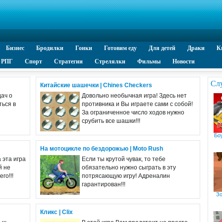
Бизнес
Бродилки
Гонки
Готовим еду
Для детей
Драки
К
РПГ
Спорт
Стратегии
Стрелялки
Фильмы
Новости
Сл
Китайские шашечки | Chines Checkers
ач о
Довольно необычная игра! Здесь нет
ться в
противника и Вы играете сами с собой!
За ограниченное число ходов нужно
срубить все шашки!!!
Бо
На мотоцикле по бездорожью | Moto Rush
 эта игра
Если ты крутой чувак, то тебе
й не
обязательно нужно сыграть в эту
го!!!
потрясающую игру! Адреналин
гарантирован!!!
Зо
Кликс | Clix