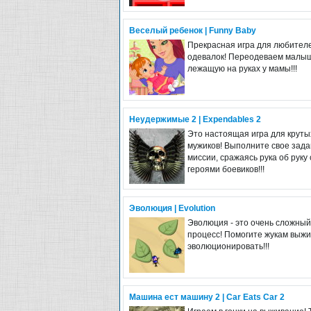
Веселый ребенок | Funny Baby
Прекрасная игра для любител
одевалок! Переодеваем малыш
лежащую на руках у мамы!!!
Неудержимые 2 | Expendables 2
Это настоящая игра для круты
мужиков! Выполните свое зада
миссии, сражаясь рука об руку 
героями боевиков!!!
Эволюция | Evolution
Эволюция - это очень сложный
процесс! Помогите жукам выжи
эволюционировать!!!
Машина ест машину 2 | Car Eats Car 2