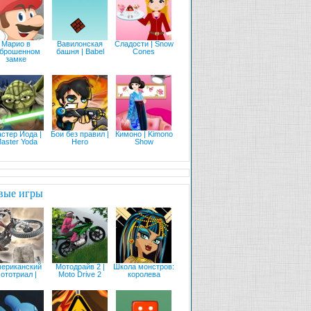
Марио в
Вавилонская
Сладости | Snow
аброшенном
башня | Babel
Cones
замке
стер Йода |
Бои без правил |
Кимоно | Kimono
aster Yoda
Hero
Show
вые игры
ериканский
Мотодрайв 2 |
Школа монстров:
ототриал |
Moto Drive 2
королева