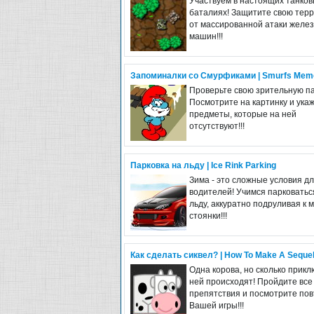
Участвуем в настоящих танко
баталиях! Защитите свою тер
от массированной атаки желе
машин!!!
Запоминалки со Смурфиками | Smurfs Mem
Проверьте свою зрительную п
Посмотрите на картинку и ука
предметы, которые на ней
отсутствуют!!!
Парковка на льду | Ice Rink Parking
Зима - это сложные условия д
водителей! Учимся парковатьс
льду, аккуратно подруливая к 
стоянки!!!
Как сделать сиквел? | How To Make A Seque
Одна корова, но сколько прикл
ней происходят! Пройдите все
препятствия и посмотрите по
Вашей игры!!!