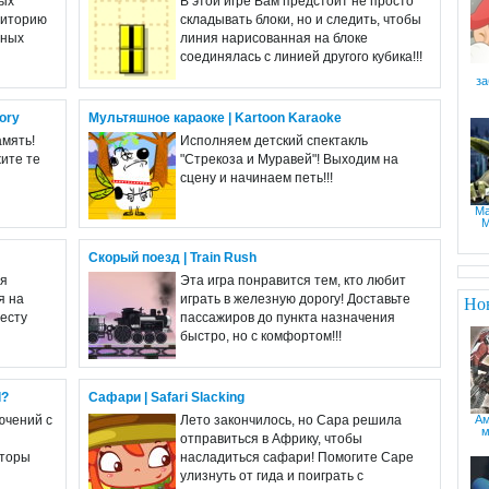
вых
В этой игре Вам предстоит не просто
риторию
складывать блоки, но и следить, чтобы
зных
линия нарисованная на блоке
соединялась с линией другого кубика!!!
з
ory
Мультяшное караоке | Kartoon Karaoke
амять!
Исполняем детский спектакль
жите те
"Стрекоза и Муравей"! Выходим на
сцену и начинаем петь!!!
Ма
M
Скорый поезд | Train Rush
ля
Эта игра понравится тем, кто любит
я на
играть в железную дорогу! Доставьте
Но
месту
пассажиров до пункта назначения
быстро, но с комфортом!!!
l?
Сафари | Safari Slacking
Ам
ючений с
Лето закончилось, но Сара решила
м
отправиться в Африку, чтобы
вторы
насладиться сафари! Помогите Саре
улизнуть от гида и поиграть с