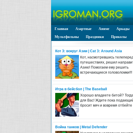
Главная
Азартные
Аниме
Аркады
Мультфильмы
Праздники
Приколы
Кот 3: вокруг Азии | Cat 3: Around Asia
Кот, насмотревшись телеперед
путешествиях, решил направи
Азию! Помогаем ему решить
встречающиеся головоломки!!!
Игра в бейсбол | The Baseball
Хорошо владеете битой? Тогда
для Вас! Ждите пока подающи
бросит мяч и вовремя отбейте е
Война танков | Metal Defender