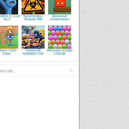
айся 2 | Give
Катастрофа |
Школьные
Up 2
Disaster Will
головоломки |
абеги | Gym
Городской
Мыльные пузыри
Class
траффик | City
| Cloudy