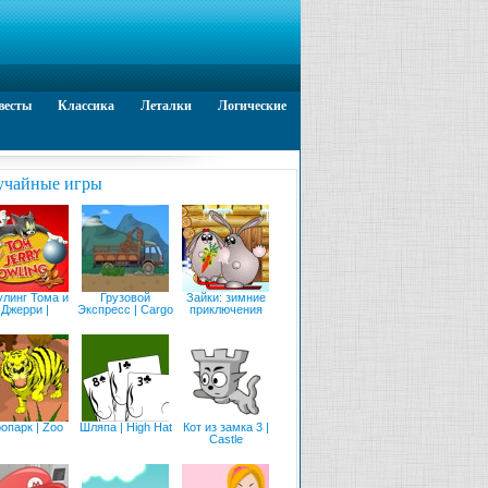
весты
Классика
Леталки
Логические
учайные игры
улинг Тома и
Грузовой
Зайки: зимние
Джерри |
Экспресс | Cargo
приключения
опарк | Zoo
Шляпа | High Hat
Кот из замка 3 |
Castle