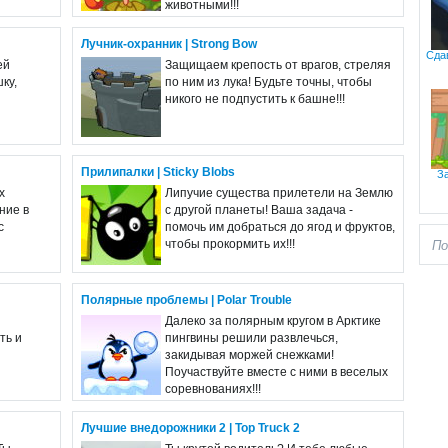
животными!!!
Лучник-охранник | Strong Bow
Сдав
ей
Защищаем крепость от врагов, стреляя
ку,
по ним из лука! Будьте точны, чтобы
никого не подпустить к башне!!!
Прилипалки | Sticky Blobs
З
х
Липучие существа прилетели на Землю
ние в
с другой планеты! Ваша задача -
с
помочь им добраться до ягод и фруктов,
чтобы прокормить их!!!
Полярные проблемы | Polar Trouble
Далеко за полярным кругом в Арктике
ть и
пингвины решили развлечься,
закидывая моржей снежками!
Поучаствуйте вместе с ними в веселых
соревнованиях!!!
Лучшие внедорожники 2 | Top Truck 2